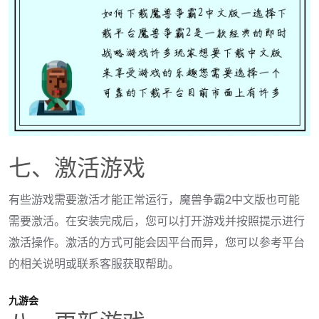
七、激活游戏
有些游戏需要激活才能正常运行，魔兽争霸2中文版也可能
需要激活。在安装完成后，您可以打开游戏并按照提示进行
激活操作。激活的方式可能会因平台而异，您可以参考平台
的相关说明或联系客服获取帮助。
九游会