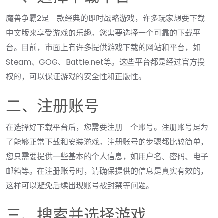
魔兽争霸2是一款经典的即时战略游戏，许多玩家想要下载
中文版来享受游戏的乐趣。您需要选择一个可靠的下载平
台。目前，市面上有许多提供游戏下载的网站和平台，如
Steam、GOG、Battle.net等。这些平台都是经过官方授
权的，可以保证游戏的安全性和正版性。
二、注册账号
在选择好下载平台后，您需要注册一个账号。注册账号是为
了能够正常下载和安装游戏。注册账号的步骤都比较简单，
您只需要提供一些基本的个人信息，如用户名、密码、电子
邮箱等。在注册账号时，请确保提供的信息是真实有效的，
这样可以避免后续出现账号被封禁等问题。
三、搜索并选择游戏