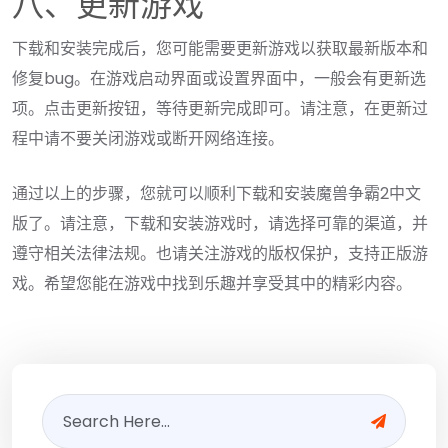
八、更新游戏
下载和安装完成后，您可能需要更新游戏以获取最新版本和
修复bug。在游戏启动界面或设置界面中，一般会有更新选
项。点击更新按钮，等待更新完成即可。请注意，在更新过
程中请不要关闭游戏或断开网络连接。
通过以上的步骤，您就可以顺利下载和安装魔兽争霸2中文
版了。请注意，下载和安装游戏时，请选择可靠的渠道，并
遵守相关法律法规。也请关注游戏的版权保护，支持正版游
戏。希望您能在游戏中找到乐趣并享受其中的精彩内容。