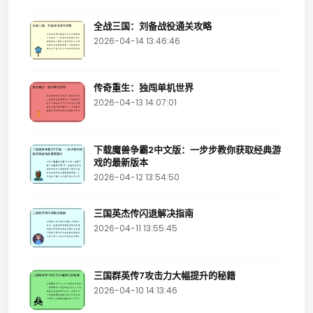
全战三国：刘备战役通关攻略
2026-04-14 13:46:46
传奇重生：独闯单机世界
2026-04-13 14:07:01
下载魔兽争霸2中文版：一步步教你获取经典游
戏的最新版本
2026-04-12 13:54:50
三国英杰传闪退解决指南
2026-04-11 13:55:45
三国群英传7攻击力大幅提升的秘籍
2026-04-10 14:13:46