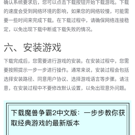
确认系统要求后，您可以点击下载按钮开始下载游戏。下载
的速度会受到网络环境的影响，如果您的网络较慢，可能需
要一些时间来完成下载。在下载过程中，请确保网络连接稳
定，以免出现下载中断或下载失败的情况。
六、安装游戏
下载完成后，您需要进行游戏的安装。在安装过程中，您需
要按照提示一步一步进行操作。通常来说，安装过程会包括
选择安装路径、同意用户协议、选择游戏语言等步骤。请注
意，在安装过程中不要修改默认设置，以免出现意外问题。