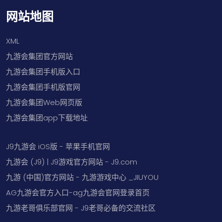
网站地图
XML
九游会集团官方网站
九游会集团手机版入口
九游会集团手机版官网
九游会集团Web网页版
九游会集团app下载地址
J9九游会 iOS版 - 苹果手机官网
九游会 (J9) | J9游戏官方网站 - J9.com
九游 (中国)官方网站 - 九游游戏中心 _JIUYOU
AG九游会官方入口-ag九游会官网登录首页
九游老哥俱乐部官网 - J9老哥必备的交流社区