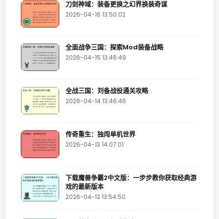
刀剑神域：装备更换之幻界换装奇谋
2026-04-16 13:50:02
全面战争三国：探索Mod装备战略
2026-04-15 13:46:49
全战三国：刘备战役通关攻略
2026-04-14 13:46:46
传奇重生：独闯单机世界
2026-04-13 14:07:01
下载魔兽争霸2中文版：一步步教你获取经典游
戏的最新版本
2026-04-12 13:54:50