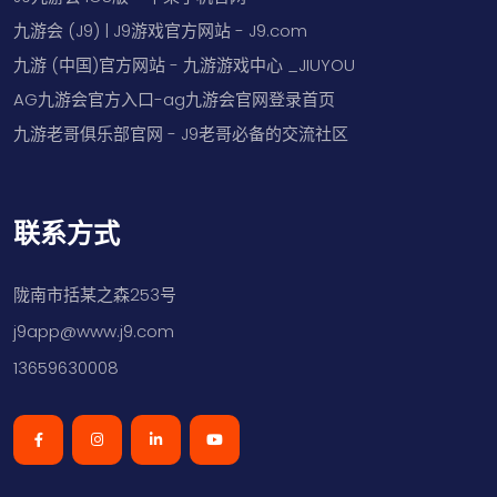
九游会 (J9) | J9游戏官方网站 - J9.com
九游 (中国)官方网站 - 九游游戏中心 _JIUYOU
AG九游会官方入口-ag九游会官网登录首页
九游老哥俱乐部官网 - J9老哥必备的交流社区
联系方式
陇南市括某之森253号
j9app@www.j9.com
13659630008