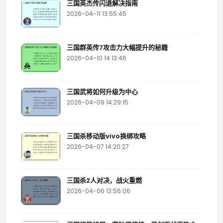
三国英杰传闪退解决指南
2026-04-11 13:55:45
三国群英传7攻击力大幅提升的秘籍
2026-04-10 14:13:46
三国武将如何升级为中心
2026-04-09 14:29:15
三国杀移动版vivo换绑攻略
2026-04-07 14:20:27
三国杀2人对决，战火重燃
2026-04-06 13:56:06