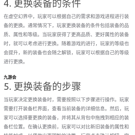
4. 更换装备的条件
在虚空幻界中，玩家可以根据自己的需求和游戏进程进行装
备的更换。通常情况下，玩家更换装备的条件包括装备的品
质、属性和等级。当玩家获得了更高品质、更好属性的装备
时，就可以考虑进行更换。随着游戏的进行，玩家的等级也
会提升，新的装备也会随之解锁，玩家可以根据自己的等级
进行更换。
九游会
5. 更换装备的步骤
当玩家决定更换装备时，需要按照以下步骤进行操作。玩家
需要打开装备栏界面，查看当前装备的详细信息。然后，玩
家可以选择要更换的装备，并将其从背包中拖拽到相应的装
备栏位置。在确认更换前，玩家可以对比新旧装备的属性和